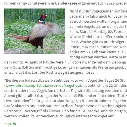
Fuhrenkamp-Schutzverein in Ganderkesee organisiert auch 2026 wieder
Nicht nur für Vogelkenner, sonder
Jedermann (also auch für Jäger od
es noch werden wollen) organisier
Jahr ein Vogelquiz, an dem jeder
kann. Start ist Montag, 02. Februar
Woche fiindet noch außer Konkurr
der 2. Woche gibt es pro richtiger
Punkt, maximal 5 Punkte pro Woc
endet am 27. Februar. Wenn alle V
richtig erraten wurden, hätte man
dem Konto. Ausgelobt hat der Verein 5 Fotoleinwände mit dem Lieblings
dem Quiz. Sollten mehr richtige Lösungen eingehen als Preise ausgelobt 
entscheidet das Los. Der Rechtsweg ist ausgeschlossen.
"Bei diesem Ratewettbewerb steht das Foto vom Vogel des Tages 24 Stu
(
www.fuhrenkamp-Schutzverein.de/vogel-quiz)
, pünktlich um 22 Uhr des
erscheint der neue Vogel. Am nächsten Tag wird die Lösung verraten und
Abend gibt es alle Lösungen der Woche mit Bild und erläuterndem Text
Herunterladen" ist Organisator Max Hunger, seit über 30 Jahren Jäger im
Großenkneten und Kreisnaturschutzbeauftragter von der Nachhaltigkeit 
Ratespiels überzeugt." Als kleiner Tipp für die Grünröcke und diejenigen,
werden wollen: "Hier tauchen auch jaglich interessante Vögel auf".
Zurück