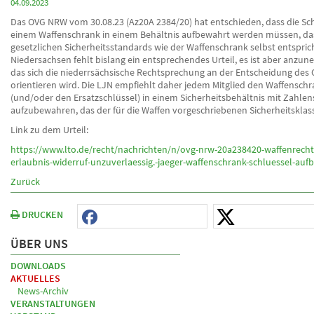
04.09.2023
Das OVG NRW vom 30.08.23 (Az20A 2384/20) hat entschieden, dass die Sch
einem Waffenschrank in einem Behältnis aufbewahrt werden müssen, da
gesetzlichen Sicherheitsstandards wie der Waffenschrank selbst entsprich
Niedersachsen fehlt bislang ein entsprechendes Urteil, es ist aber anzu
das sich die niederrsächsische Rechtsprechung an der Entscheidung de
orientieren wird. Die LJN empfiehlt daher jedem Mitglied den Waffensch
(und/oder den Ersatzschlüssel) in einem Sicherheitsbehältnis mit Zahlen
aufzubewahren, das der für die Waffen vorgeschriebenen Sicherheitsklass
Link zu dem Urteil:
https://www.lto.de/recht/nachrichten/n/ovg-nrw-20a238420-waffenrecht
erlaubnis-widerruf-unzuverlaessig.-jaeger-waffenschrank-schluessel-au
Zurück
DRUCKEN
ÜBER UNS
DOWNLOADS
AKTUELLES
News-Archiv
VERANSTALTUNGEN