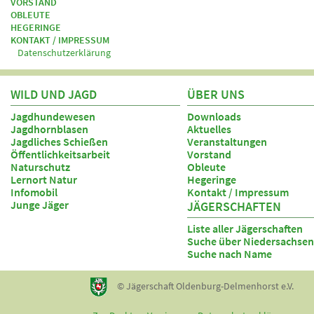
VORSTAND
OBLEUTE
HEGERINGE
KONTAKT / IMPRESSUM
Datenschutzerklärung
WILD UND JAGD
ÜBER UNS
Jagdhundewesen
Downloads
Jagdhornblasen
Aktuelles
Jagdliches Schießen
Veranstaltungen
Öffentlichkeitsarbeit
Vorstand
Naturschutz
Obleute
Lernort Natur
Hegeringe
Infomobil
Kontakt / Impressum
Junge Jäger
JÄGERSCHAFTEN
Liste aller Jägerschaften
Suche über Niedersachsen
Suche nach Name
© Jägerschaft Oldenburg-Delmenhorst e.V.