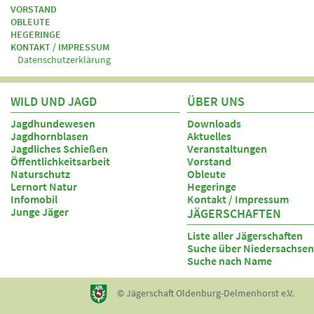
VORSTAND
OBLEUTE
HEGERINGE
KONTAKT / IMPRESSUM
Datenschutzerklärung
WILD UND JAGD
ÜBER UNS
Jagdhundewesen
Downloads
Jagdhornblasen
Aktuelles
Jagdliches Schießen
Veranstaltungen
Öffentlichkeitsarbeit
Vorstand
Naturschutz
Obleute
Lernort Natur
Hegeringe
Infomobil
Kontakt / Impressum
Junge Jäger
JÄGERSCHAFTEN
Liste aller Jägerschaften
Suche über Niedersachsen
Suche nach Name
© Jägerschaft Oldenburg-Delmenhorst e.V.