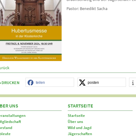
Pastor: Benedikt Sacha
urück
DRUCKEN
teilen
posten
BER UNS
STARTSEITE
eranstaltungen
Startseite
itgliedschaft
Über uns
orstand
Wild und Jagd
bleute
Jägerschaften