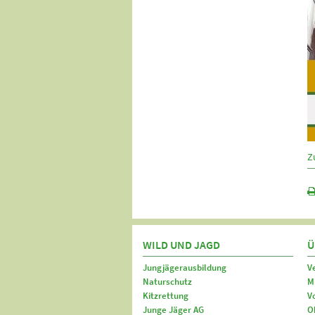
Z
WILD UND JAGD
Ü
Jungjägerausbildung
V
Naturschutz
M
Kitzrettung
V
Junge Jäger AG
O