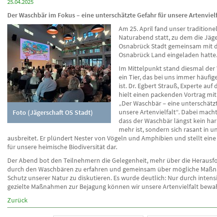
25.04.2025
Der Waschbär im Fokus – eine unterschätzte Gefahr für unsere Artenvielf
Am 25. April fand unser traditione
Naturabend statt, zu dem die Jäge
Osnabrück Stadt gemeinsam mit d
Osnabrück Land eingeladen hatte
Im Mittelpunkt stand diesmal der
ein Tier, das bei uns immer häufig
ist. Dr. Egbert Strauß, Experte auf
hielt einen packenden Vortrag mit
„Der Waschbär – eine unterschätzt
unsere Artenvielfalt“. Dabei macht
Foto (Jägerschaft OS Stadt)
dass der Waschbär längst kein ha
mehr ist, sondern sich rasant in u
ausbreitet. Er plündert Nester von Vögeln und Amphibien und stellt eine
für unsere heimische Biodiversität dar.
Der Abend bot den Teilnehmern die Gelegenheit, mehr über die Heraus
durch den Waschbären zu erfahren und gemeinsam über mögliche Ma
Schutz unserer Natur zu diskutieren. Es wurde deutlich: Nur durch intens
gezielte Maßnahmen zur Bejagung können wir unsere Artenvielfalt bewa
Zurück