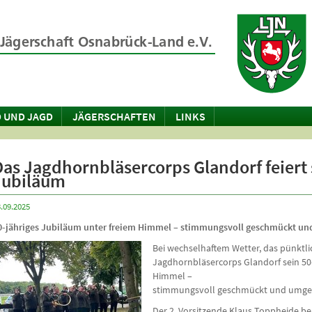
 UND JAGD
JÄGERSCHAFTEN
LINKS
Das Jagdhornbläsercorps Glandorf feiert 
Jubiläum
.09.2025
0-jähriges Jubiläum unter freiem Himmel – stimmungsvoll geschmückt un
Bei wechselhaftem Wetter, das pünktlic
Jagdhornbläsercorps Glandorf sein 50
Himmel –
stimmungsvoll geschmückt und umgeb
Der 2. Vorsitzende Klaus Toppheide be