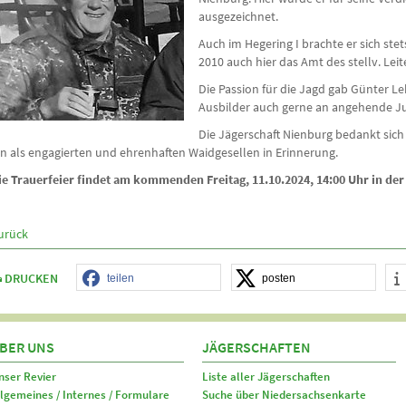
ausgezeichnet.
Auch im Hegering I brachte er sich st
2010 auch hier das Amt des stellv. Leit
Die Passion für die Jagd gab Günter L
Ausbilder auch gerne an angehende Ju
Die Jägerschaft Nienburg bedankt sich 
hn als engagierten und ehrenhaften Waidgesellen in Erinnerung.
ie Trauerfeier findet am kommenden Freitag, 11.10.2024, 14:00 Uhr in der 
urück
DRUCKEN
teilen
posten
BER UNS
JÄGERSCHAFTEN
nser Revier
Liste aller Jägerschaften
llgemeines / Internes / Formulare
Suche über Niedersachsenkarte