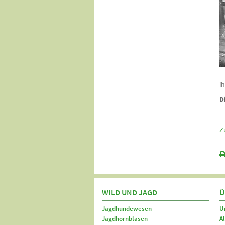
i
D
Z
WILD UND JAGD
Ü
Jagdhundewesen
U
Jagdhornblasen
A