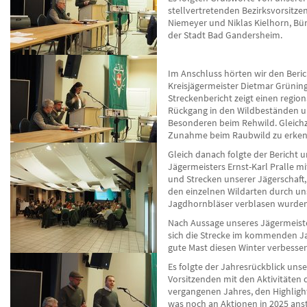
stellvertretenden Bezirksvorsitz
Niemeyer und Niklas Kielhorn, Bü
der Stadt Bad Gandersheim.
Im Anschluss hörten wir den Beri
Kreisjägermeister Dietmar Grüning
Streckenbericht zeigt einen regio
Rückgang in den Wildbeständen 
Besonderen beim Rehwild. Gleichze
Zunahme beim Raubwild zu erken
Gleich danach folgte der Bericht 
Jägermeisters Ernst-Karl Pralle m
und Strecken unserer Jägerschaft,
den einzelnen Wildarten durch un
Jagdhornbläser verblasen wurden
Nach Aussage unseres Jägermeist
sich die Strecke im kommenden Ja
gute Mast diesen Winter verbesser
Es folgte der Jahresrückblick unse
Vorsitzenden mit den Aktivitäten 
vergangenen Jahres, den Highlig
was noch an Aktionen in 2025 ans