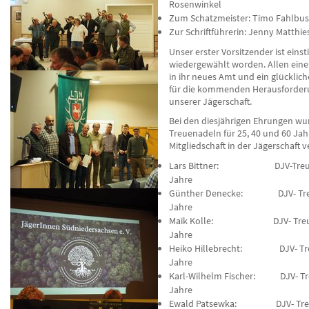
Rosenwinkel
Zum Schatzmeister: Timo Fahlbu
Zur Schriftführerin: Jenny Matthi
Unser erster Vorsitzender ist eins
wiedergewählt worden. Allen eine
in ihr neues Amt und ein glückli
für die kommenden Herausforder
unserer Jägerschaft.
Bei den diesjährigen Ehrungen w
Treuenadeln für 25, 40 und 60 Jah
Mitgliedschaft in der Jägerschaft 
Lars Bittner: DJV-Treue
Jahre
Günther Denecke: DJV- Treu
Jahre
Maik Kolle: DJV- Treue
Jahre
Heiko Hillebrecht: DJV- Tre
Jahre
Karl-Wilhelm Fischer: DJV- Tr
Jahre
Ewald Patsewka: DJV- Treu