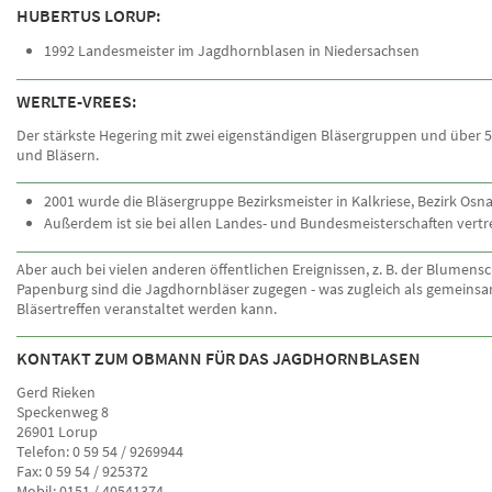
HUBERTUS LORUP:
1992 Landesmeister im Jagdhornblasen in Niedersachsen
WERLTE-VREES:
Der stärkste Hegering mit zwei eigenständigen Bläsergruppen und über 
und Bläsern.
2001 wurde die Bläsergruppe Bezirksmeister in Kalkriese, Bezirk Osn
Außerdem ist sie bei allen Landes- und Bundesmeisterschaften vertr
Aber auch bei vielen anderen öffentlichen Ereignissen, z. B. der Blumens
Papenburg sind die Jagdhornbläser zugegen - was zugleich als gemeins
Bläsertreffen veranstaltet werden kann.
KONTAKT ZUM OBMANN FÜR DAS JAGDHORNBLASEN
Gerd Rieken
Speckenweg 8
26901 Lorup
Telefon: 0 59 54 / 9269944
Fax: 0 59 54 / 925372
Mobil: 0151 / 40541374