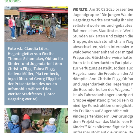
30.03.2025
WERLTE.
Am 30.03.2025 präsentier
Jugendgruppe "Die jungen Wald
Hegerings Werlte erstmalig ihr einz
selbstentworfenes und -gebautes
Rahmen eines Stadtfestes in Werlt
Stunden erklärten und zeigten die
Gruppe, die sich stündlich am Wa
abwechselten, vielen Interessierte
Foto v.l.: Claudia Lübs,
Waldbewohner anhand der mitge
Hegeringleiter von Werlte
Präparate. Glücklicherweise hatte
Thomas Schomaker, Obfrau für
ihren teils überdachten Parkplatz
Kinder- und Jugendarbeit Ann-
zur Verfügung gestellt, sodass auc
Christin Fligg, Tabea Fligg,
Hagelschauer die Freude an der Ak
Hellena Müller, Pia Lembeck,
Ingo Lübs und Georg Fligg bei
dämpfte. Ann-Christin Fligg, Obfra
der Präsentation des neuen
und Jugendarbeit des Hegerings We
Infomobils während des
die Besonderheiten des Wagens: "
Werlter Stadtfestes. (Foto:
ist als Fahrradanhänger konzipiert
Hegering Werlte)
Gruppe eigenständig mobil sein k
niedrige Konstruktion ermöglicht
ein Erklären auf Augenhöhe mit
Kindergartenkindern. Der Grundg
dem Projekt war das Motto 'von K
Kinder'." Rückblickend fügt sie hinz
unfassbar stolz auf die Gruppe. Di