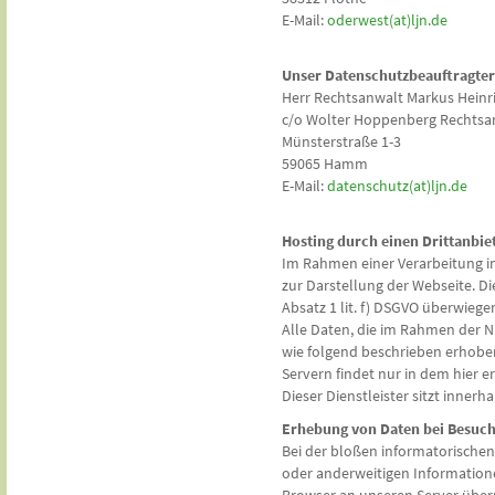
E-Mail:
oderwest(at)ljn.de
Unser Datenschutzbeauftragter
Herr Rechtsanwalt Markus Heinr
c/o Wolter Hoppenberg Rechtsa
Münsterstraße 1-3
59065 Hamm
E-Mail:
datenschutz(at)ljn.de
Hosting durch einen Drittanbie
Im Rahmen einer Verarbeitung in
zur Darstellung der Webseite. 
Absatz 1 lit. f) DSGVO überwieg
Alle Daten, die im Rahmen der 
wie folgend beschrieben erhoben
Servern findet nur in dem hier e
Dieser Dienstleister sitzt inne
Erhebung von Daten bei Besuch
Bei der bloßen informatorischen 
oder anderweitigen Information