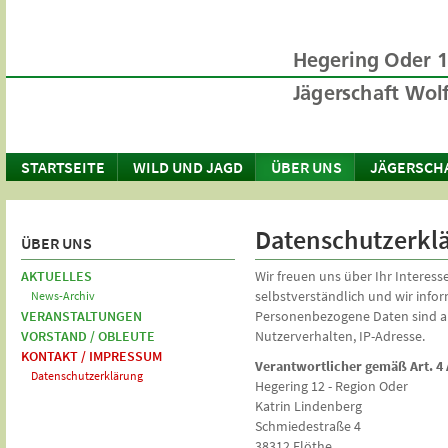
STARTSEITE
WILD UND JAGD
ÜBER UNS
JÄGERSCH
Datenschutzerkl
ÜBER UNS
AKTUELLES
Wir freuen uns über Ihr Interess
selbstverständlich und wir info
News-Archiv
VERANSTALTUNGEN
Personenbezogene Daten sind alle
VORSTAND / OBLEUTE
Nutzerverhalten, IP-Adresse.
KONTAKT / IMPRESSUM
Verantwortlicher gemäß Art. 
Datenschutzerklärung
Hegering 12 - Region Oder
Katrin Lindenberg
Schmiedestraße 4
38312 Flöthe