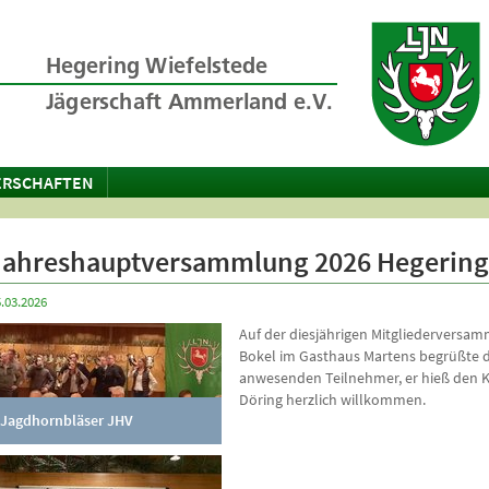
ERSCHAFTEN
Jahreshauptversammlung 2026 Hegering 
.03.2026
Auf der diesjährigen Mitgliederversam
Bokel im Gasthaus Martens begrüßte de
anwesenden Teilnehmer, er hieß den Kr
Döring herzlich willkommen.
Jagdhornbläser JHV