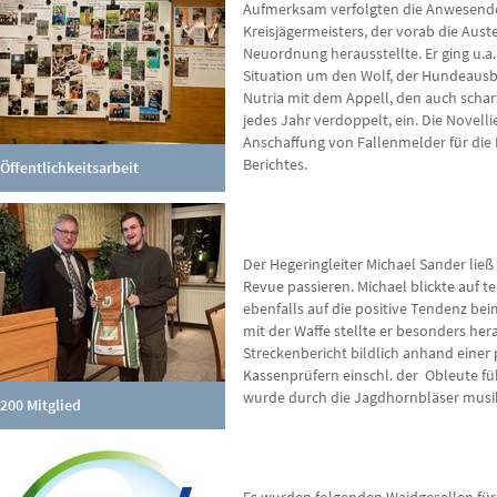
Aufmerksam verfolgten die Anwesend
Kreisjägermeisters, der vorab die Aus
Neuordnung herausstellte. Er ging u.a.
Situation um den Wolf, der Hundeausb
Nutria mit dem Appell, den auch scharf
jedes Jahr verdoppelt, ein. Die Novell
Anschaffung von Fallenmelder für die
Berichtes.
Öffentlichkeitsarbeit
Der Hegeringleiter Michael Sander ließ
Revue passieren. Michael blickte auf t
ebenfalls auf die positive Tendenz be
mit der Waffe stellte er besonders he
Streckenbericht bildlich anhand einer
Kassenprüfern einschl. der Obleute fü
wurde durch die Jagdhornbläser musik
200 Mitglied