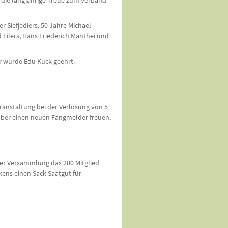
 die langjährige Treue zum Verband
r Siefjediers, 50 Jahre Michael
 Eilers, Hans Friederich Manthei und
r wurde Edu Kuck geehrt.
anstaltung bei der Verlosung von 5
 über einen neuen Fangmelder freuen.
der Versammlung das 200 Mitglied
ens einen Sack Saatgut für