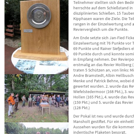
Teilnehmer stellten sich den Bedi
herrschte auf dem Schießstand in
diszipliniertes Schießen. 15 Taube
Kipphasen waren die Ziele. Die Te
rangen in der Einzelwertung und 
Reviervergleich um die Punkte.
Am Ende setzte sich Jan-Fied Ficke
Einzelwertung mit 76 Punkte vor 
69 Punkte und Rainer Siefjediers e
69 Punkte durch und konnte somit
in Empfang nehmen. Der Revierpo
erstmalig an das Revier Mollberg (1
traten 5 Schützen an, von links: M
Andre Bramstedt, Albin Hellbusch,
Menke und Patrick Behne, wobei d
gewertet wurden. 2. wurde das Re
Wiefelstedermoor (168 Pkt.), 3. wu
Hollen (165 Pkt.), 4. wurde das Re
(159 Pkt.) und 5. wurde das Revie
(128 Pkt.)
Der Pokal ist neu und wurde durc
Mansholt gestiftet. Für ein einheit
Aussehen wurden für die komme
indentische Plaketen besorgt.