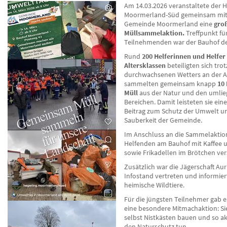
Am 14.03.2026 veranstaltete der 
Moormerland-Süd gemeinsam mit
Gemeinde Moormerland eine
gro
Müllsammelaktion.
Treffpunkt für
Teilnehmenden war der Bauhof d
Rund
200 Helferinnen und Helfer 
Altersklassen
beteiligten sich trot
durchwachsenen Wetters an der A
sammelten gemeinsam knapp
10
Müll
aus der Natur und den umli
Bereichen. Damit leisteten sie ein
Beitrag zum Schutz der Umwelt u
Sauberkeit der Gemeinde.
Im Anschluss an die Sammelaktio
Helfenden am Bauhof mit Kaffee 
sowie Frikadellen im Brötchen ver
Zusätzlich war die Jägerschaft Au
Infostand vertreten und informier
heimische Wildtiere.
Für die jüngsten Teilnehmer gab
eine besondere Mitmachaktion: S
selbst Nistkästen bauen und so ak
den Naturschutz tun.