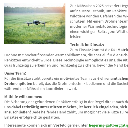
Zur Mähsaison 2025 setzt der Heg
auf neueste Technik, um Rehkitze
Wildtiere vor den Gefahren der 
schützen. Mit einem Drohnentea
moderner Wärmebildtechnologie 
einen wichtigen Beitrag zur Wildti
leisten.
Technik im Einsatz:
Zum Einsatz kommt die
DJI Matri
Drohne mit hochauflösender Wärmebildkamera, die speziell für die Such
Rehkitzen entwickelt wurde. Diese Technologie ermöglicht es uns, die Ki
Gras frühzeitig zu erkennen und rechtzeitig zu sichern, bevor die Mahd be
Unser Team:
Für die Einsätze steht bereits ein motiviertes Team aus
6 ehrenamtliche
Drohnenpiloten
bereit, das die Drohnentechnik bedienen und die Suche
während der Mähsaison koordinieren wird.
Mithilfe willkommen:
Die Sicherung der gefundenen Rehkitze erfolgt in der Regel direkt nach d
uns dabei tatkräftig unterstützen möchte, ist herzlich eingeladen, sich
anzuschließen!
Jede helfende Hand zählt, um möglichst viele Kitze zu r
Einsätze erfolgreich zu gestalten.
Interessierte können sich
im Vorfeld gerne unter
hegering-gattberg(at