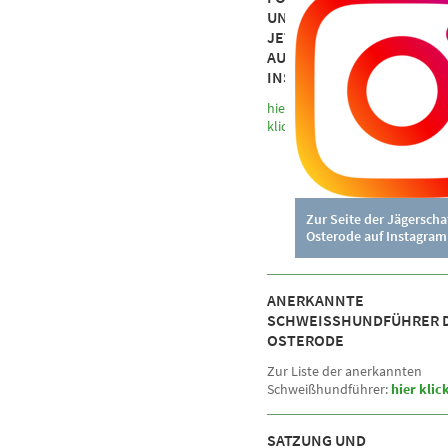
UND
JETZT
AUF
INSTAGRAM
hier
klicken
Zur Seite der Jägerscha
Osterode auf Instagram
ANERKANNTE
SCHWEISSHUNDFÜHRER DE
STERODE
Zur Liste der anerkannten
Schweißhundführer:
hier klic
SATZUNG UND