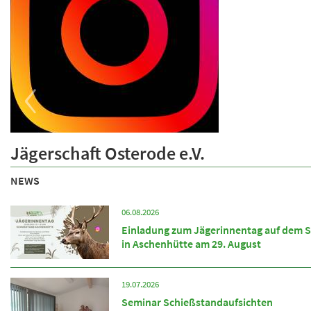
‹
Folge uns auf INSTAGRAM
Jägerschaft Osterode e.V.
NEWS
06.08.2026
Einladung zum Jägerinnentag auf dem 
in Aschenhütte am 29. August
19.07.2026
Seminar Schießstandaufsichten