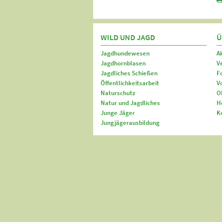
WILD UND JAGD
Ü
Jagdhundewesen
A
Jagdhornblasen
V
Jagdliches Schießen
F
Öffentlichkeitsarbeit
V
Naturschutz
O
Natur und Jagdliches
H
Junge Jäger
K
Jungjägerausbildung