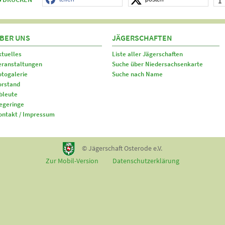
BER UNS
JÄGERSCHAFTEN
ktuelles
Liste aller Jägerschaften
eranstaltungen
Suche über Niedersachsenkarte
otogalerie
Suche nach Name
orstand
bleute
egeringe
ontakt / Impressum
© Jägerschaft Osterode e.V.
Zur Mobil-Version
Datenschutzerklärung