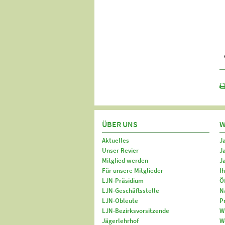
ÜBER UNS
W
Aktuelles
J
Unser Revier
J
Mitglied werden
J
Für unsere Mitglieder
I
LJN-Präsidium
Ö
LJN-Geschäftsstelle
N
LJN-Obleute
P
LJN-Bezirksvorsitzende
W
Jägerlehrhof
W