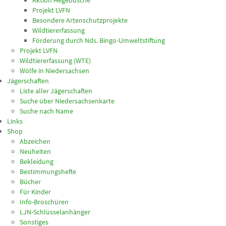
Aktion Hegebüsche
Projekt LVFN
Besondere Artenschutzprojekte
Wildtiererfassung
Förderung durch Nds. Bingo-Umweltstiftung
Projekt LVFN
Wildtiererfassung (WTE)
Wölfe in Niedersachsen
Jägerschaften
Liste aller Jägerschaften
Suche über Niedersachsenkarte
Suche nach Name
Links
Shop
Abzeichen
Neuheiten
Bekleidung
Bestimmungshefte
Bücher
Für Kinder
Info-Broschüren
LJN-Schlüsselanhänger
Sonstiges