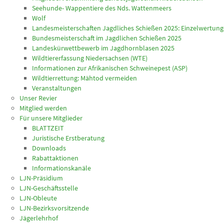
Seehunde- Wappentiere des Nds. Wattenmeers
Wolf
Landesmeisterschaften Jagdliches Schießen 2025: Einzelwertun
Bundesmeisterschaft im Jagdlichen Schießen 2025
Landeskürwettbewerb im Jagdhornblasen 2025
Wildtiererfassung Niedersachsen (WTE)
Informationen zur Afrikanischen Schweinepest (ASP)
Wildtierrettung: Mähtod vermeiden
Veranstaltungen
Unser Revier
Mitglied werden
Für unsere Mitglieder
BLATTZEIT
Juristische Erstberatung
Downloads
Rabattaktionen
Informationskanäle
LJN-Präsidium
LJN-Geschäftsstelle
LJN-Obleute
LJN-Bezirksvorsitzende
Jägerlehrhof