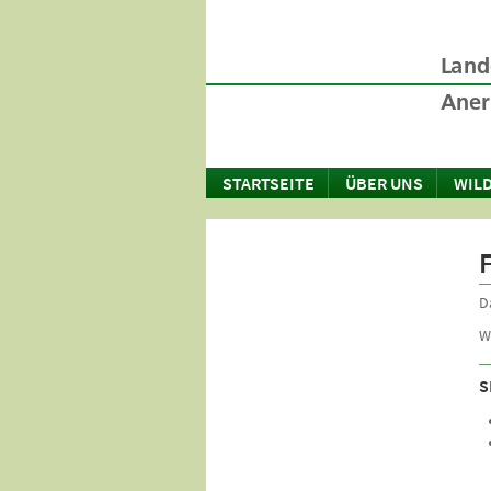
STARTSEITE
ÜBER UNS
WILD
D
W
S