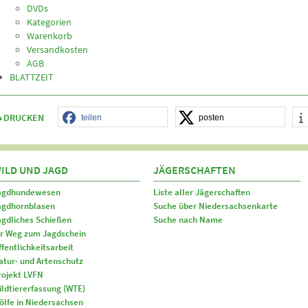
DVDs
Kategorien
Warenkorb
Versandkosten
AGB
BLATTZEIT
DRUCKEN
teilen
posten
ILD UND JAGD
JÄGERSCHAFTEN
agdhundewesen
Liste aller Jägerschaften
agdhornblasen
Suche über Niedersachsenkarte
agdliches Schießen
Suche nach Name
hr Weg zum Jagdschein
ffentlichkeitsarbeit
atur- und Artenschutz
rojekt LVFN
ildtiererfassung (WTE)
ölfe in Niedersachsen