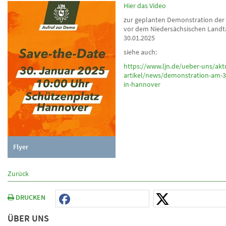
Hier das Video
zur geplanten Demonstration der 
vor dem Niedersächsischen Land
30.01.2025
siehe auch:
https://www.ljn.de/ueber-uns/akt
artikel/news/demonstration-am-3
in-hannover
Flyer
Zurück
DRUCKEN
ÜBER UNS