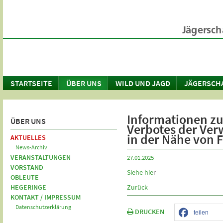
STARTSEITE
ÜBER UNS
WILD UND JAGD
JÄGERSCH
Informationen zu
ÜBER UNS
Verbotes der Ver
in der Nähe von 
AKTUELLES
News-Archiv
VERANSTALTUNGEN
27.01.2025
VORSTAND
Siehe hie
r
OBLEUTE
HEGERINGE
Zurück
KONTAKT / IMPRESSUM
Datenschutzerklärung
DRUCKEN
teilen