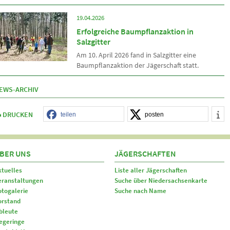
19.04.2026
Erfolgreiche Baumpflanzaktion in
Salzgitter
Am 10. April 2026 fand in Salzgitter eine
Baumpflanzaktion der Jägerschaft statt.
EWS-ARCHIV
DRUCKEN
teilen
posten
BER UNS
JÄGERSCHAFTEN
ktuelles
Liste aller Jägerschaften
eranstaltungen
Suche über Niedersachsenkarte
otogalerie
Suche nach Name
orstand
bleute
egeringe