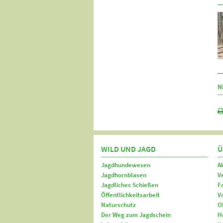
N
WILD UND JAGD
Ü
Jagdhundewesen
A
Jagdhornblasen
V
Jagdliches Schießen
F
Öffentlichkeitsarbeit
V
Naturschutz
O
Der Weg zum Jagdschein
H