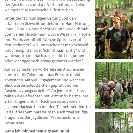
des Anschusses und die Vorbereitung auf eine
waidgerechte Nachsuche aufzufrischen.
Unter der fachkundigen Leitung von den
erfahrenen Schweißhundeführern Hans Hartung,
Enno Elsholz, Ronald Schröck und Uwe Schmidt
vom Verein Hirschmann wurde Wissen in Theorie
und Praxis vermittelt: Welche Spuren verraten
den Treffersitz? Wie unterscheidet man Schweiß,
Knochensplitter oder Schnitthaar richtig? Und
wann sollte eine Nachsuche sofort begonnen
oder wichtiger noch etwas gewartet werden?
Auf verschiedenen vorbereiteten Anschüssen
konnten die Teilnehmer das Erlernte direkt
anwenden. Mit viel Engagement und wachem
Blick wurde jedes Zeichen geprüft und der
Anschuss „ausgearbeitet“. An jedem Anschuss
teilten die Referenten mit Witz und Charme ihre
Erfahrungen und ihr Fachwissen aus vielen
eigenen Nachsuchen mit den Teilnehmenden. Im
Verlauf des Seminars wurden auch zwei häufige
Fragen aus der jagdlichen Praxis ausführlich
besprochen:
Kann ich mit meinem eigenen Hund