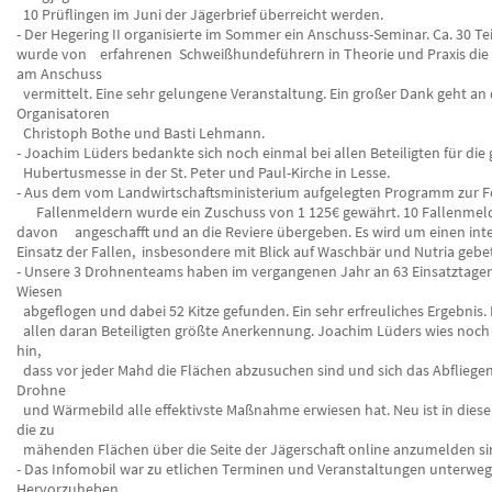
10 Prüflingen im Juni der Jägerbrief überreicht werden.
- Der Hegering II organisierte im Sommer ein Anschuss-Seminar. Ca. 30 T
wurde von erfahrenen Schweißhundeführern in Theorie und Praxis die 
am Anschuss
vermittelt. Eine sehr gelungene Veranstaltung. Ein großer Dank geht an 
Organisatoren
Christoph Bothe und Basti Lehmann.
- Joachim Lüders bedankte sich noch einmal bei allen Beteiligten für die
Hubertusmesse in der St. Peter und Paul-Kirche in Lesse.
- Aus dem vom Landwirtschaftsministerium aufgelegten Programm zur 
Fallenmeldern wurde ein Zuschuss von 1 125€ gewährt. 10 Fallenmel
davon angeschafft und an die Reviere übergeben. Es wird um einen int
Einsatz der Fallen, insbesondere mit Blick auf Waschbär und Nutria gebe
- Unsere 3 Drohnenteams haben im vergangenen Jahr an 63 Einsatztage
Wiesen
abgeflogen und dabei 52 Kitze gefunden. Ein sehr erfreuliches Ergebnis.
allen daran Beteiligten größte Anerkennung. Joachim Lüders wies noch
hin,
dass vor jeder Mahd die Flächen abzusuchen sind und sich das Abfliegen
Drohne
und Wärmebild alle effektivste Maßnahme erwiesen hat. Neu ist in diese
die zu
mähenden Flächen über die Seite der Jägerschaft online anzumelden si
- Das Infomobil war zu etlichen Terminen und Veranstaltungen unterweg
Hervorzuheben