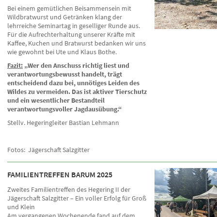
Bei einem gemütlichen Beisammensein mit
Wildbratwurst und Getränken klang der
lehrreiche Seminartag in geselliger Runde aus.
Für die Aufrechterhaltung unserer Kräfte mit
Kaffee, Kuchen und Bratwurst bedanken wir uns
wie gewohnt bei Ute und Klaus Bothe.
Fazit:
„Wer den Anschuss richtig liest und
verantwortungsbewusst handelt, trägt
entscheidend dazu bei, unnötiges Leiden des
Wildes zu vermeiden. Das ist aktiver Tierschutz
und ein wesentlicher Bestandteil
verantwortungsvoller Jagdausübung.“
Stellv. Hegeringleiter Bastian Lehmann
Fotos: Jägerschaft Salzgitter
FAMILIENTREFFEN BARUM 2025
Zweites Familientreffen des Hegering II der
Jägerschaft Salzgitter – Ein voller Erfolg für Groß
und Klein
Am vergangenen Wochenende fand auf dem