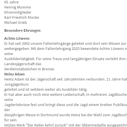
65 Jahre
Hennig Mumme
Ehrenmitglieder
Karl-Friedrich Klocke
Michael Grieb
Besondere Ehrungen
Achim Löwens
Er hat seit 2002 unsere Fallenlehrgänge geleitet und dort sein Wissen zur
weitergegeben. Mit dem Fallenlehrgang 2025 beeendete Achim Löwens n
seine
Ausbildertätigkeit. Für seine Treue und langjährigen Einsatz verleiht ihm 
Landesjägerschaft das
Verdienstabzeichen in Bronze.
Heinz Adam
Heinz Adam ist der Jägerschaft seit Jahrzehnten verbunden. 11 Jahre hat
Jungjägerkurs
geleitet und ist seitdem weiter als Ausbilder tätig.
Er hat aber auch noch eine weitere Leidenschaft. In mehreren Jagdbücher
seine
Jagderlebnisse fest und bringt diese und die Jagd einem breiten Publiku
der
diesjährigen Messe in Dortmund wurde Heinz bei der Wahl zum Jagdbuch
für sein
letztes Werk "Der Keiler kehrt zurück" mit der Silbermedaille ausgezeichn