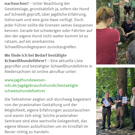
nachsuchen?
– Unter Beachtung der
Gesetzeslage, grundsätzlich ja, sofern der Hund
auf Schweiß geprüft, über jagdliche Erfahrung,
Gehorsam und eine gute Nase verfügt. Doch
jeder Führer sollte die Grenzen seines Gespannes
kennen. Gerade bei schwierigen oder Fährten auf
den der eigene Hund nicht weiter kommt ist es
ratsam, auf ein anerkanntes
Schweißhundegespann zurückzugreifen.
Wo finde ich bei Bedarf bestätigte
Schweißhundeführer?
– Eine aktuelle Liste
geprüfter und bestätigter Schweißhundeführer in
Niedersachsen ist online abrufbar unter:
www.jagdhundewesen-
nds.de/jagdgebrauchshunde/bestaetigte-
schweisshundefuehrer
Die Teilnehmer zeigten sich durchweg begeistert
von der praxisnahen Gestaltung und der
Möglichkeit, eigene Erfahrungen auszutauschen
und waren sich einig: Solche praxisnahen
Seminare sind eine wertvolle Gelegenheit, das
eigene Wissen aufzufrischen um im Ernstfall im
Revier richtig zu handeln.