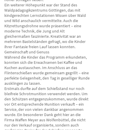
Ein weiterer Höhepunkt war der Stand des
Waldpädagogikzentrums Göttingen, das mit
kindgerechten Lernstationen Wissen über Wald
und Wild anschaulich vermittelte. Auch die
Kitzrettungsdrohne wurde präsentiert – eine
moderne Technik, die Jung und Alt
gleichermaßen faszinierte. Kreativität war an
mehreren Bastelständen gefragt, wo die Kinder
ihrer Fantasie freien Lauf lassen konnten.
Gemeinschaft und Genuss
Während die Kinder das Programm erkundeten,
konnten sich die Erwachsenen bei Kaffee und
Kuchen austauschen. Im Anschluss an das
Flintenschießen wurde gemeinsam gegrillt – eine
perfekte Gelegenheit, den Tag in geselliger Runde
ausklingen zu lassen.
Erstmals durfte auf dem Schießstand nur noch
bleifreie Schrotmunition verwendet werden. Um
den Schützen entgegenzukommen, wurde direkt
vor Ort entsprechende Munition verkauft – ein
Service, der von vielen dankbar angenommen
wurde. Ein besonderer Dank geht hier an die
Firma Waffen Meyer aus Wolfenbüttel, die nicht
nur den Verkauf organisierte, sondern auch