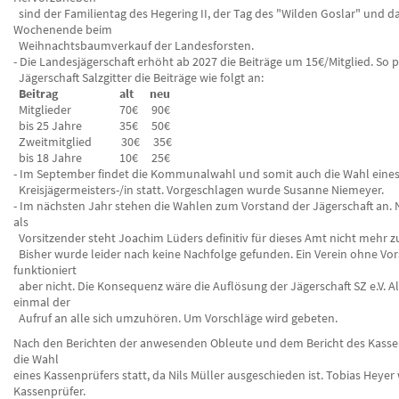
sind der Familientag des Hegering II, der Tag des "Wilden Goslar" und d
Wochenende beim
Weihnachtsbaumverkauf der Landesforsten.
- Die Landesjägerschaft erhöht ab 2027 die Beiträge um 15€/Mitglied. So p
Jägerschaft Salzgitter die Beiträge wie folgt an:
Beitrag alt neu
Mitglieder 70€ 90€
bis 25 Jahre 35€ 50€
Zweitmitglied 30€ 35€
bis 18 Jahre 10€ 25€
- Im September findet die Kommunalwahl und somit auch die Wahl eine
Kreisjägermeisters-/in statt. Vorgeschlagen wurde Susanne Niemeyer.
- Im nächsten Jahr stehen die Wahlen zum Vorstand der Jägerschaft an. 
als
Vorsitzender steht Joachim Lüders definitiv für dieses Amt nicht mehr z
Bisher wurde leider nach keine Nachfolge gefunden. Ein Verein ohne Vo
funktioniert
aber nicht. Die Konsequenz wäre die Auflösung der Jägerschaft SZ e.V. A
einmal der
Aufruf an alle sich umzuhören. Um Vorschläge wird gebeten.
Nach den Berichten der anwesenden Obleute und dem Bericht des Kasse
die Wahl
eines Kassenprüfers statt, da Nils Müller ausgeschieden ist. Tobias Heye
Kassenprüfer.