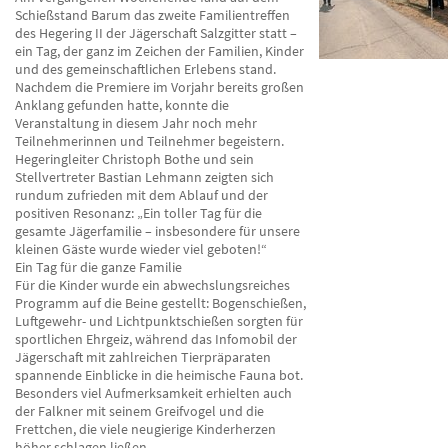
Schießstand Barum das zweite Familientreffen
des Hegering II der Jägerschaft Salzgitter statt –
ein Tag, der ganz im Zeichen der Familien, Kinder
und des gemeinschaftlichen Erlebens stand.
Nachdem die Premiere im Vorjahr bereits großen
Anklang gefunden hatte, konnte die
Veranstaltung in diesem Jahr noch mehr
Teilnehmerinnen und Teilnehmer begeistern.
Hegeringleiter Christoph Bothe und sein
Stellvertreter Bastian Lehmann zeigten sich
rundum zufrieden mit dem Ablauf und der
positiven Resonanz: „Ein toller Tag für die
gesamte Jägerfamilie – insbesondere für unsere
kleinen Gäste wurde wieder viel geboten!“
Ein Tag für die ganze Familie
Für die Kinder wurde ein abwechslungsreiches
Programm auf die Beine gestellt: Bogenschießen,
Luftgewehr- und Lichtpunktschießen sorgten für
sportlichen Ehrgeiz, während das Infomobil der
Jägerschaft mit zahlreichen Tierpräparaten
spannende Einblicke in die heimische Fauna bot.
Besonders viel Aufmerksamkeit erhielten auch
der Falkner mit seinem Greifvogel und die
Frettchen, die viele neugierige Kinderherzen
höher schlagen ließen.