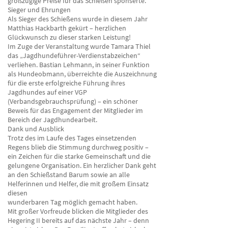
großzügige Preise für das Schießen sponserte.
Sieger und Ehrungen
Als Sieger des Schießens wurde in diesem Jahr
Matthias Hackbarth gekürt – herzlichen
Glückwunsch zu dieser starken Leistung!
Im Zuge der Veranstaltung wurde Tamara Thiel
das „Jagdhundeführer-Verdienstabzeichen“
verliehen. Bastian Lehmann, in seiner Funktion
als Hundeobmann, überreichte die Auszeichnung
für die erste erfolgreiche Führung ihres
Jagdhundes auf einer VGP
(Verbandsgebrauchsprüfung) – ein schöner
Beweis für das Engagement der Mitglieder im
Bereich der Jagdhundearbeit.
Dank und Ausblick
Trotz des im Laufe des Tages einsetzenden
Regens blieb die Stimmung durchweg positiv –
ein Zeichen für die starke Gemeinschaft und die
gelungene Organisation. Ein herzlicher Dank geht
an den Schießstand Barum sowie an alle
Helferinnen und Helfer, die mit großem Einsatz
diesen
wunderbaren Tag möglich gemacht haben.
Mit großer Vorfreude blicken die Mitglieder des
Hegering II bereits auf das nächste Jahr – denn