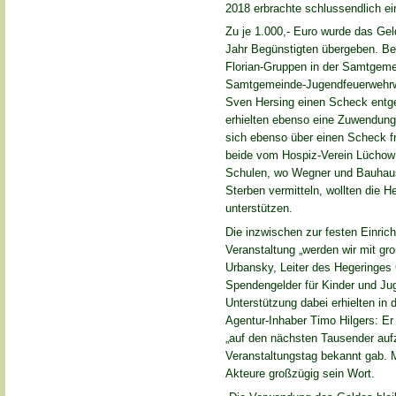
2018 erbrachte schlussendlich 
Zu je 1.000,- Euro wurde das Ge
Jahr Begünstigten übergeben. B
Florian-Gruppen in der Samtgem
Samtgemeinde-Jugendfeuerwehrwart
Sven Hersing einen Scheck entg
erhielten ebenso eine Zuwendung.
sich ebenso über einen Scheck f
beide vom Hospiz-Verein Lüchow 
Schulen, wo Wegner und Bauhaus
Sterben vermitteln, wollten die H
unterstützen.
Die inzwischen zur festen Einr
Veranstaltung „werden wir mit gr
Urbansky, Leiter des Hegeringes 
Spendengelder für Kinder und J
Unterstützung dabei erhielten in
Agentur-Inhaber Timo Hilgers: Er
„auf den nächsten Tausender aufz
Veranstaltungstag bekannt gab. Mi
Akteure großzügig sein Wort.