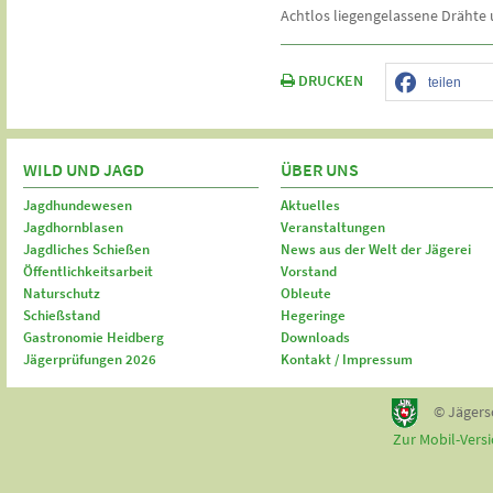
Achtlos liegengelassene Drähte 
DRUCKEN
teilen
WILD UND JAGD
ÜBER UNS
Jagdhundewesen
Aktuelles
Jagdhornblasen
Veranstaltungen
Jagdliches Schießen
News aus der Welt der Jägerei
Öffentlichkeitsarbeit
Vorstand
Naturschutz
Obleute
Schießstand
Hegeringe
Gastronomie Heidberg
Downloads
Jägerprüfungen 2026
Kontakt / Impressum
© Jägers
Zur Mobil-Vers