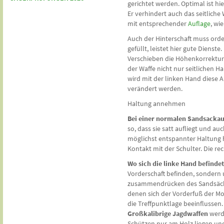
gerichtet werden. Optimal ist hi
Er verhindert auch das seitlich
mit entsprechender
Auflage
, wi
Auch der Hinterschaft muss orden
gefüllt, leistet hier gute Dienst
Verschieben die Höhenkorrektur.
der Waffe nicht nur seitlichen 
wird mit der linken Hand diese 
verändert werden.
Haltung annehmen
Bei einer normalen Sandsackau
so, dass sie satt aufliegt und au
möglichst entspannter Haltung h
Kontakt mit der Schulter. Die re
Wo sich die linke Hand befindet
Vorderschaft befinden, sondern 
zusammendrücken des Sandsäckche
denen sich der Vorderfuß der M
die Treffpunktlage beeinflussen.
Großkalibrige Jagdwaffen
werde
Schützen nur am Holz liegen und