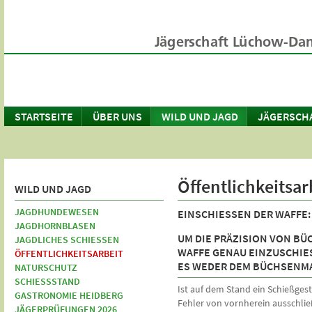
STARTSEITE
ÜBER UNS
WILD UND JAGD
JÄGERSCH
Öffentlichkeitsar
WILD UND JAGD
JAGDHUNDEWESEN
EINSCHIESSEN DER WAFFE
JAGDHORNBLASEN
UM DIE PRÄZISION VON BÜ
JAGDLICHES SCHIESSEN
WAFFE GENAU EINZUSCHIES
ÖFFENTLICHKEITSARBEIT
S WEDER DEM BÜCHSENMA
NATURSCHUTZ
SCHIESSSTAND
Ist auf dem Stand ein Schießgest
GASTRONOMIE HEIDBERG
Fehler von vornherein ausschließe
JÄGERPRÜFUNGEN 2026