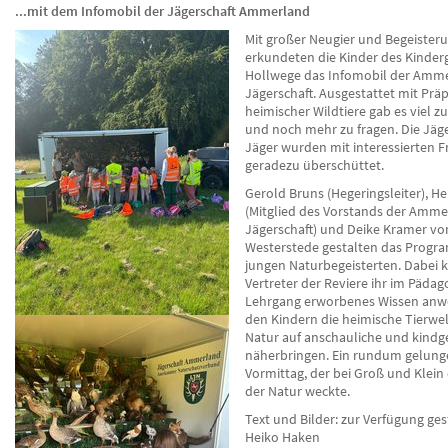
...mit dem Infomobil der Jägerschaft Ammerland
Mit großer Neugier und Begeister
erkundeten die Kinder des Kinder
Hollwege das Infomobil der Amm
Jägerschaft. Ausgestattet mit Prä
heimischer Wildtiere gab es viel z
und noch mehr zu fragen. Die Jäg
Jäger wurden mit interessierten 
geradezu überschüttet.
Gerold Bruns (Hegeringsleiter), H
(Mitglied des Vorstands der Amme
Jägerschaft) und Deike Kramer v
Westerstede gestalten das Progra
jungen Naturbegeisterten. Dabei 
Vertreter der Reviere ihr im Päda
Lehrgang erworbenes Wissen an
den Kindern die heimische Tierwel
Natur auf anschauliche und kindg
näherbringen. Ein rundum gelung
Vormittag, der bei Groß und Klein
der Natur weckte.
Text und Bilder: zur Verfügung ges
Heiko Haken