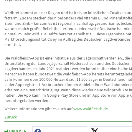
Wildbret kommt aus der Region und ist frei von künstlichen Zusätzen u
fettarm. Zudem stecken darin besonders viel Vitamin B und Mineralstoffe
Eisen und Zink – kurzum es ist regional, nachhaltig, gesund &amp; lecke
warum es sich großer Beliebtheit erfreut: Jeder zweite Deutsche isst min
einmal im Jahr Wild. Die Hälfte bereitet es selbst zu. Diese Ergebnisse hat
Marktforschungsinstitut Civey im Auftrag des Deutschen Jagdverbandes 
ermittelt.
Die Waldfleisch-App ist eine Initiative aus der Jägerschaft Verden e.V., die 
Unterstützung der Landesjägerschaft Niedersachsen und des Deutschen
Jagdverbandes im Jahr 2021 realisiert werden konnte. Über eine halbe M
Menschen haben bundesweit die Waldfleisch-App bereits heruntergelade
Jahr kommen über 100.000 Nutzer dazu. 11.500 Jäger in Deutschland ha
in der App registriert. Verbraucher können Anbieter ihrer Wahl abonnier
erhalten eine Benachrichtigung, wenn diese wieder neue Wildprodukte 
haben. Die App kann im Google Play Store und im App Store von Apple k
heruntergeladen werden.
Weitere Informationen gibt es auch auf
www.waldfleisch.de
Zurück
DRUCKEN