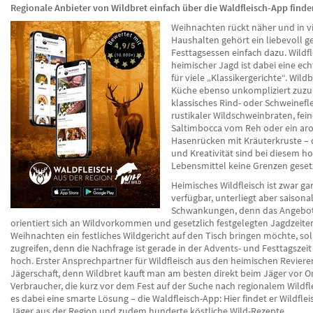
Regionale Anbieter von Wildbret einfach über die Waldfleisch-App finde
Weihnachten rückt näher und in v
Haushalten gehört ein liebevoll g
Festtagsessen einfach dazu. Wildfl
heimischer Jagd ist dabei eine ech
für viele „Klassikergerichte“. Wildbr
Küche ebenso unkompliziert zuzu
klassisches Rind- oder Schweinefl
rustikaler Wildschweinbraten, fei
Saltimbocca vom Reh oder ein ar
Hasenrücken mit Kräuterkruste – d
und Kreativität sind bei diesem h
Lebensmittel keine Grenzen geset
Heimisches Wildfleisch ist zwar ga
verfügbar, unterliegt aber saisona
Schwankungen, denn das Angebot 
orientiert sich an Wildvorkommen und gesetzlich festgelegten Jagdzeite
Weihnachten ein festliches Wildgericht auf den Tisch bringen möchte, soll
zugreifen, denn die Nachfrage ist gerade in der Advents- und Festtagszei
hoch. Erster Ansprechpartner für Wildfleisch aus den heimischen Revieren
Jägerschaft, denn Wildbret kauft man am besten direkt beim Jäger vor Or
Verbraucher, die kurz vor dem Fest auf der Suche nach regionalem Wildfle
es dabei eine smarte Lösung – die Waldfleisch-App: Hier findet er Wildfle
Jäger aus der Region und zudem hunderte köstliche Wild-Rezepte.