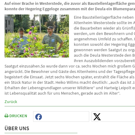
Auf einer Brache in Westerstede, die zuvor als Baustellenlagerfläche ge
konnte der Hegering Eggeloge zusammen mit der Deula ein Blumenparad
Eine Baustellenlagerfläche nebe
Altenheim Westerstede sollte im 
die Bauarbeiten wieder als Grünfl
werden, um den Bewohnern und G
angenehmes Umfeld zu schaffen. H
konnten sowohl der Hegering Egg
gewonnen werden Saatgut zu orga
auch die Deula Westerstede den 
ihren Auszubildenden vorzuberei
Saatgut einzusähen.So wurde dann vor ca. sechs Wochen mich großem G
angerückt. Die Bewohner und Gäste des Altenheims und der Tagespflege
begeistert die Einsaat. Jetzt sechs Wochen später, erstrahlt die Fläche a
ein Stück Natur in der Stadt. Heiko Willms macht deutlich: „auch das ist 
Erhalten der Lebensgrundlagen unserer Wildtiere“ und Hartwig Leipolt e
ist Lebensqualität auch für uns Menschen, gerade auch im Alter“.
Zurück
DRUCKEN
ÜBER UNS