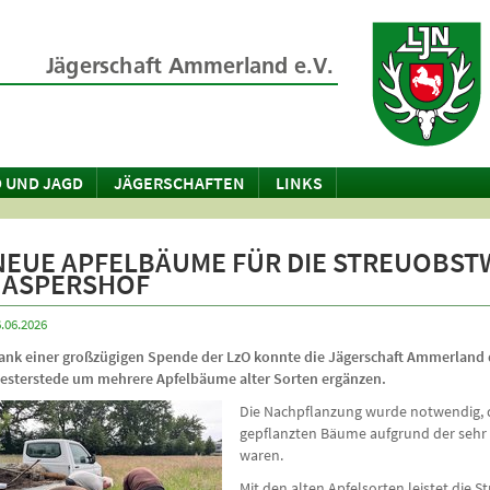
 UND JAGD
JÄGERSCHAFTEN
LINKS
NEUE APFELBÄUME FÜR DIE STREUOBST
JASPERSHOF
.06.2026
ank einer großzügigen Spende der LzO konnte die Jägerschaft Ammerland 
esterstede um mehrere Apfelbäume alter Sorten ergänzen.
Die Nachpflanzung wurde notwendig, d
gepflanzten Bäume aufgrund der sehr
waren.
Mit den alten Apfelsorten leistet die 