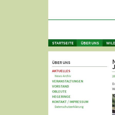
STARTSEITE
ÜBER UNS
WILD
ÜBER UNS
AKTUELLES
News-Archiv
26
VERANSTALTUNGEN
D
VORSTAND
W
OBLEUTE
HEGERINGE
KONTAKT / IMPRESSUM
Datenschutzerklärung