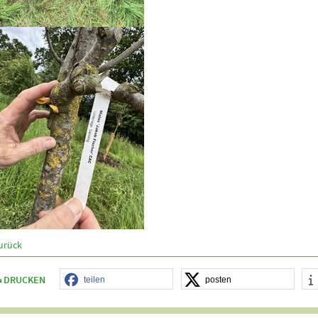
urück
DRUCKEN
teilen
posten