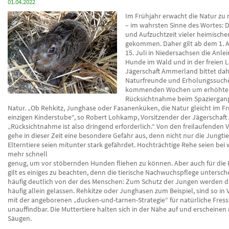
01.04.2022
Im Frühjahr erwacht die Natur z
– im wahrsten Sinne des Wortes: Di
und Aufzuchtzeit vieler heimischer 
gekommen. Daher gilt ab dem 1. A
15. Juli in Niedersachsen die Anlei
Hunde im Wald und in der freien L
Jägerschaft Ammerland bittet dah
Naturfreunde und Erholungssuch
kommenden Wochen um erhöhte
Rücksichtnahme beim Spaziergang 
Natur. „Ob Rehkitz, Junghase oder Fasanenküken, die Natur gleicht im Fr
einzigen Kinderstube“, so Robert Lohkamp, Vorsitzender der Jägerschaf
„Rücksichtnahme ist also dringend erforderlich.“ Von den freilaufenden 
gehe in dieser Zeit eine besondere Gefahr aus, denn nicht nur die Jungtie
Elterntiere seien mitunter stark gefährdet. Hochträchtige Rehe seien bei
mehr schnell
genug, um vor stöbernden Hunden fliehen zu können. Aber auch für die
gilt es einiges zu beachten, denn die tierische Nachwuchspflege untersche
häufig deutlich von der des Menschen: Zum Schutz der Jungen werden d
häufig allein gelassen. Rehkitze oder Junghasen zum Beispiel, sind so in
mit der angeborenen „ducken-und-tarnen-Strategie“ für natürliche Fress
unauffindbar. Die Muttertiere halten sich in der Nähe auf und erscheinen
Säugen.