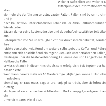
Welcher Aufstellort und welcher 
Mittelpunkt der Informationsvera
stand
vielmehr die Vorführung selbstgebauter Fallen. Fallen sind bekanntlich r
und je
nach Bauart von unterschiedlicher Lebensdauer. Albin Hellbusch führte 
Wiefelsteder
Jägern daher seine kostengünstige und dauerhaft einsatzfähige Selbstk
aus
Betonplatten vor. Sie überzeugte nicht nur durch ihre Variabilität, sonde
ihre
leichte Versetzbarkeit. Rund um weitere selbstgebaute Koffer- und Röhre
entspann sich anschließend ein reger Austausch unter erfahrenen Falle
Neulingen über die beste Verblendung, Fallenmelder und Fangerfolge. A
Hellbuschs Falle
erwies sich auch in dieser Hinsicht als sehr erfolgreich: Seit September ha
passionierte
Weidmann bereits mehr als 10 Marderartige (ab)fangen können. Und obw
mindestens
einmal täglich raus muss, sagt er: „Fallenjagd ist Arbeit, aber sie lohnt si
Auftrag
als Jäger ist ein artenreicher Wildbestand. Die Fallenjagd, weidgerecht aus
ein
unverzichtbares Mittel dazu.