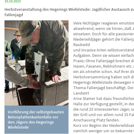
10.10.2023
Herbstveranstaltung des Hegerings Wiefelstede: Jagdlicher Austausch
Fallenjagd
Viele Nichtjäger reagieren emotio
abwehrend, wenn sie hören, daß J
einsetzen. Doch für alle passionie
Niederwildjäger gehört die Fallenj
Raubwild
und invasive Arten selbstverständ
Aufgaben. Denn sie wissen einfach
Praxis: Ohne Fallenjagd brechen d
Hasen, Fasanen, Rebhühnern etc.
ein als ohnehin schon. Auf ihrer d
Herbstversammlung haben sich di
Hegerings Wiefelstede deswegen 
Thema Fallenjagd beschäftigt. Der
Landwirt
Arne Stamer hat dazu freundliche
Halle zur Verfügung gestellt, in de
die rund 25 interessierten Jäger,
Vorführung der selbstgebauten
der Grill und vor allem rund 10 Fa
Betonplattenkastenfalle vor
Anschauung Platz fanden.
den Jägern des Hegerings
Kurz vor Beginn der Niederwildsai
Wiefelstede
nämlich weniger um so bekannte F