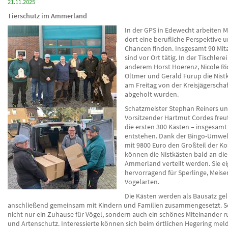
21.11.2025
Tierschutz im Ammerland
In der GPS in Edewecht arbeiten 
dort eine berufliche Perspektive 
Chancen finden. Insgesamt 90 Mit
sind vor Ort tätig. In der Tischlere
anderem Horst Hoerenz, Nicole Rich
Oltmer und Gerald Fürup die Nistk
am Freitag von der Kreisjägersch
abgeholt wurden.
Schatzmeister Stephan Reiners u
Vorsitzender Hartmut Cordes freu
die ersten 300 Kästen – insgesamt
entstehen. Dank der Bingo-Umwelt
mit 9800 Euro den Großteil der Ko
können die Nistkästen bald an di
Ammerland verteilt werden. Sie ei
hervorragend für Sperlinge, Meis
Vogelarten.
Die Kästen werden als Bausatz gel
anschließend gemeinsam mit Kindern und Familien zusammengesetzt. S
nicht nur ein Zuhause für Vögel, sondern auch ein schönes Miteinander 
und Artenschutz. Interessierte können sich beim örtlichen Hegering mel