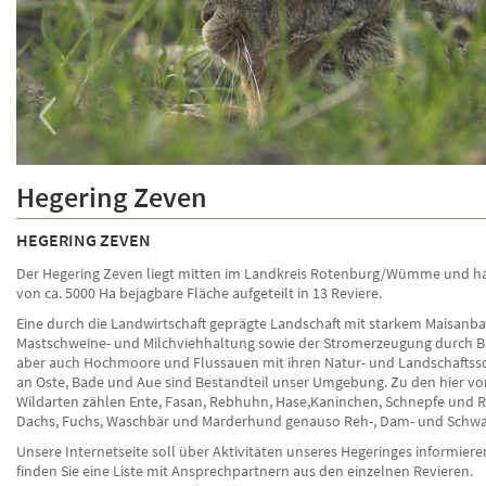
‹
Über uns
Hegering Zeven
Informationen über den Hegering
HEGERING ZEVEN
Der Hegering Zeven liegt mitten im Landkreis Rotenburg/Wümme und ha
von ca. 5000 Ha bejagbare Fläche aufgeteilt in 13 Reviere.
Eine durch die Landwirtschaft geprägte Landschaft mit starkem Maisanba
Mastschweine- und Milchviehhaltung sowie der Stromerzeugung durch 
aber auch Hochmoore und Flussauen mit ihren Natur- und Landschaftss
an Oste, Bade und Aue sind Bestandteil unser Umgebung. Zu den hier
Wildarten zählen Ente, Fasan, Rebhuhn, Hase,Kaninchen, Schnepfe und 
Dachs, Fuchs, Waschbär und Marderhund genauso Reh-, Dam- und Schwa
Unsere Internetseite soll über Aktivitäten unseres Hegeringes informiere
finden Sie eine Liste mit Ansprechpartnern aus den einzelnen Revieren.