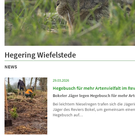
Über uns
Hegering Wiefelstede
Informationen über den Hegering
NEWS
29.03.2026
Hegebusch für mehr Artenvielfalt im Rev
Bokeler Jäger legen Hegebusch für mehr Arte
Bei leichtem Nieselregen trafen sich die Jäge
Jäger des Reviers Bokel, um gemeinsam eine
Hegebusch auf…