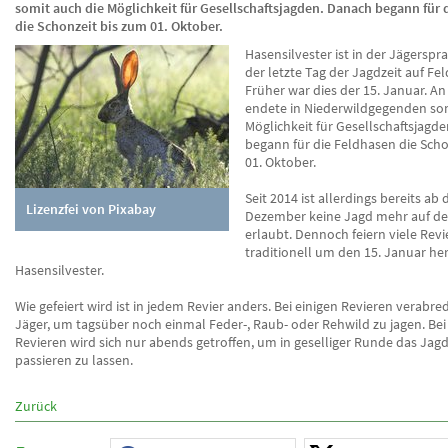
somit auch die Möglichkeit für Gesellschaftsjagden. Danach begann für 
die Schonzeit bis zum 01. Oktober.
Hasensilvester ist in der Jägerspr
der letzte Tag der Jagdzeit auf Fe
Früher war dies der 15. Januar. A
endete in Niederwildgegenden som
Möglichkeit für Gesellschaftsjagd
begann für die Feldhasen die Scho
01. Oktober.
Seit 2014 ist allerdings bereits ab
Lizenzfei von Pixabay
Dezember keine Jagd mehr auf d
erlaubt. Dennoch feiern viele Revi
traditionell um den 15. Januar h
Hasensilvester.
Wie gefeiert wird ist in jedem Revier anders. Bei einigen Revieren verabre
Jäger, um tagsüber noch einmal Feder-, Raub- oder Rehwild zu jagen. Be
Revieren wird sich nur abends getroffen, um in geselliger Runde das Jag
passieren zu lassen.
Zurück