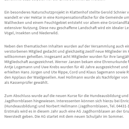
Ein besonderes Naturschutzprojekt in Klattenhof stellte Gerold Schnier v
wandelt er vier Hektar in eine Kompensationsfläche für die Gemeinde u
Wallhecken und einem Feuchtgebiet entsteht vor allem eine Grünlandfl
extensiver Nutzung. Diese neu geschaffene Landschaft wird ein idealer 
Vögel, Insekten und Niederwild.
Neben den thematischen Inhalten wurden auf der Versammlung auch e
verstorbenen Mitglied gedacht und gleichzeitig zwölf neue Mitglieder im
willkommen geheißen. Insgesamt acht Mitglieder wurden für ihre langjäh
Mitgliedschaft ausgezeichnet. Werner Janzen bekam eine Ehrenurkunde f
Antje Logemann und Uwe Krebs wurden für 40 Jahre ausgezeichnet und f
erhielten Hans Jürgen und Ute Rippe, Cord und Klaus Sagemann sowie R
den Applaus der Waidgesellen. Axel Hollmann wurde als Nachfolger von 
als Kassenprüfer gewählt.
Zum Abschluss wurde auf die neuen Kurse für die Hundeausbildung und
Jagdhornblasen hingewiesen. Interessenten können sich hierzu bei Enri
(Hundeausbildung) und Norbert Hellmann (Jagdhornblasen, Tel. 04431-
Erstmals wird es in diesem Jahr auch eine AG Jagdhornblasen an der Gr
Neerstedt geben. Die AG startet mit dem neuen Schuljahr im Sommer.