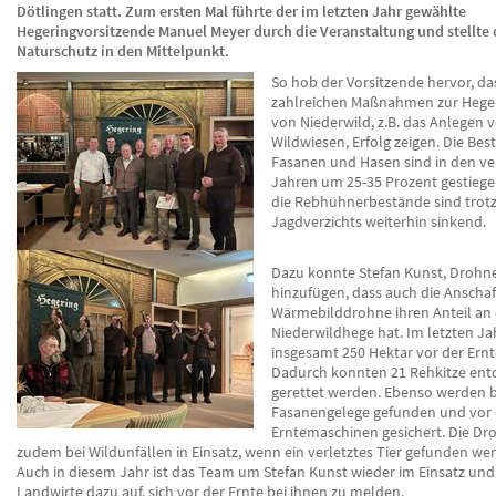
Dötlingen statt. Zum ersten Mal führte der im letzten Jahr gewählte
Hegeringvorsitzende Manuel Meyer durch die Veranstaltung und stellte
Naturschutz in den Mittelpunkt.
So hob der Vorsitzende hervor, da
zahlreichen Maßnahmen zur Hege
von Niederwild, z.B. das Anlegen 
Wildwiesen, Erfolg zeigen. Die Be
Fasanen und Hasen sind in den v
Jahren um 25-35 Prozent gestiegen
die Rebhühnerbestände sind trotz 
Jagdverzichts weiterhin sinkend.
Dazu konnte Stefan Kunst, Droh
hinzufügen, dass auch die Anschaf
Wärmebilddrohne ihren Anteil an 
Niederwildhege hat. Im letzten J
insgesamt 250 Hektar vor der Ernt
Dadurch konnten 21 Rehkitze ent
gerettet werden. Ebenso werden 
Fasanengelege gefunden und vor
Erntemaschinen gesichert. Die D
zudem bei Wildunfällen in Einsatz, wenn ein verletztes Tier gefunden w
Auch in diesem Jahr ist das Team um Stefan Kunst wieder im Einsatz und 
Landwirte dazu auf, sich vor der Ernte bei ihnen zu melden.